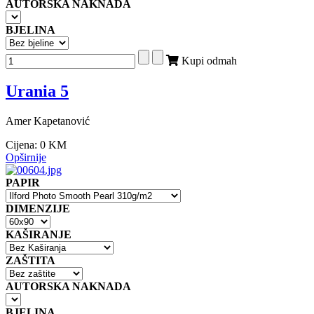
AUTORSKA NAKNADA
BJELINA
Kupi odmah
Urania 5
Amer Kapetanović
Cijena:
0 KM
Opširnije
PAPIR
DIMENZIJE
KAŠIRANJE
ZAŠTITA
AUTORSKA NAKNADA
BJELINA