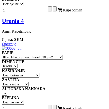
Kupi odmah
Urania 4
Amer Kapetanović
Cijena:
0 KM
Opširnije
PAPIR
DIMENZIJE
KAŠIRANJE
ZAŠTITA
AUTORSKA NAKNADA
BJELINA
Kupi odmah