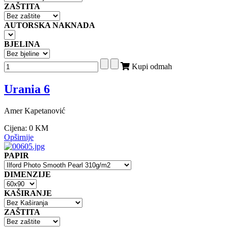
ZAŠTITA
AUTORSKA NAKNADA
BJELINA
Kupi odmah
Urania 6
Amer Kapetanović
Cijena:
0 KM
Opširnije
PAPIR
DIMENZIJE
KAŠIRANJE
ZAŠTITA