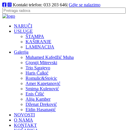
Kontakt telefon: 033 203 646|
Gdje se nalazimo
NARUČI
USLUGE
ŠTAMPA
KAŠIRANJE
LAMINACIJA
Galerija
Muhamed Kafedžić Muha
Gjorgji Mitrevski
Trio Sarajevo
Haris Čalkić
Romulic&Stojcic
Amer Kapetanović
Smirna Kulenović
Enis Čišić
Alija Kamber
Dženat Dreković
Eldin Hasanagić
NOVOSTI
O NAMA
KONTAKT