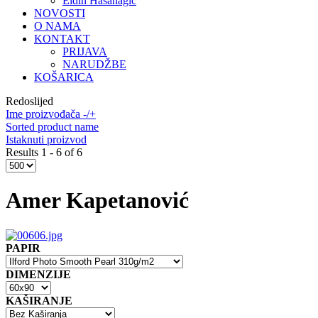
Eldin Hasanagić
NOVOSTI
O NAMA
KONTAKT
PRIJAVA
NARUDŽBE
KOŠARICA
Redoslijed
Ime proizvođača -/+
Sorted product name
Istaknuti proizvod
Results 1 - 6 of 6
Amer Kapetanović
PAPIR
DIMENZIJE
KAŠIRANJE