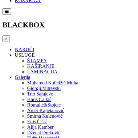
KOŠARICA
BLACKBOX
×
NARUČI
USLUGE
ŠTAMPA
KAŠIRANJE
LAMINACIJA
Galerija
Muhamed Kafedžić Muha
Gjorgji Mitrevski
Trio Sarajevo
Haris Čalkić
Romulic&Stojcic
Amer Kapetanović
Smirna Kulenović
Enis Čišić
Alija Kamber
Dženat Dreković