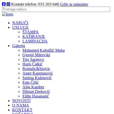
Kontakt telefon: 033 203 646|
Gdje se nalazimo
NARUČI
USLUGE
ŠTAMPA
KAŠIRANJE
LAMINACIJA
Galerija
Muhamed Kafedžić Muha
Gjorgji Mitrevski
Trio Sarajevo
Haris Čalkić
Romulic&Stojcic
Amer Kapetanović
Smirna Kulenović
Enis Čišić
Alija Kamber
Dženat Dreković
Eldin Hasanagić
NOVOSTI
O NAMA
KONTAKT