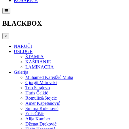
KOŠARICA
BLACKBOX
×
NARUČI
USLUGE
ŠTAMPA
KAŠIRANJE
LAMINACIJA
Galerija
Muhamed Kafedžić Muha
Gjorgji Mitrevski
Trio Sarajevo
Haris Čalkić
Romulic&Stojcic
Amer Kapetanović
Smirna Kulenović
Enis Čišić
Alija Kamber
Dženat Dreković