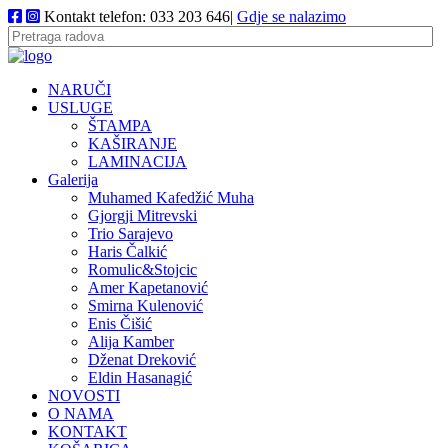
Kontakt telefon: 033 203 646|
Gdje se nalazimo
NARUČI
USLUGE
ŠTAMPA
KAŠIRANJE
LAMINACIJA
Galerija
Muhamed Kafedžić Muha
Gjorgji Mitrevski
Trio Sarajevo
Haris Čalkić
Romulic&Stojcic
Amer Kapetanović
Smirna Kulenović
Enis Čišić
Alija Kamber
Dženat Dreković
Eldin Hasanagić
NOVOSTI
O NAMA
KONTAKT