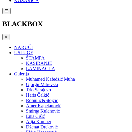
KOŠARICA
BLACKBOX
×
NARUČI
USLUGE
ŠTAMPA
KAŠIRANJE
LAMINACIJA
Galerija
Muhamed Kafedžić Muha
Gjorgji Mitrevski
Trio Sarajevo
Haris Čalkić
Romulic&Stojcic
Amer Kapetanović
Smirna Kulenović
Enis Čišić
Alija Kamber
Dženat Dreković