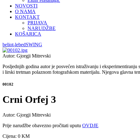
Eldin Hasanagić
NOVOSTI
O NAMA
KONTAKT
PRIJAVA
NARUDŽBE
KOŠARICA
beliot-lebed
SWING
Autor: Gjorgji Mitrevski
Posljednjih godina autor je posvećen istraživanju i eksperimentiranju sa
i lirski tretman polaznom fotografskom materijalu. Njegova glavna tema
00102
Crni Orfej 3
Autor: Gjorgji Mitrevski
Prije narudžbe obavezno pročitati uputu
OVDJE
Cijena:
0 KM