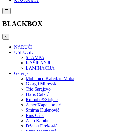
KOŠARICA
BLACKBOX
×
NARUČI
USLUGE
ŠTAMPA
KAŠIRANJE
LAMINACIJA
Galerija
Muhamed Kafedžić Muha
Gjorgji Mitrevski
Trio Sarajevo
Haris Čalkić
Romulic&Stojcic
Amer Kapetanović
Smirna Kulenović
Enis Čišić
Alija Kamber
Dženat Dreković