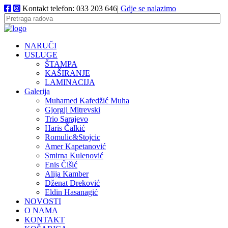
Kontakt telefon: 033 203 646|
Gdje se nalazimo
NARUČI
USLUGE
ŠTAMPA
KAŠIRANJE
LAMINACIJA
Galerija
Muhamed Kafedžić Muha
Gjorgji Mitrevski
Trio Sarajevo
Haris Čalkić
Romulic&Stojcic
Amer Kapetanović
Smirna Kulenović
Enis Čišić
Alija Kamber
Dženat Dreković
Eldin Hasanagić
NOVOSTI
O NAMA
KONTAKT