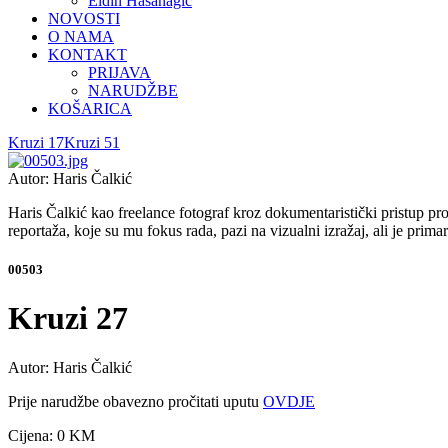
Eldin Hasanagić
NOVOSTI
O NAMA
KONTAKT
PRIJAVA
NARUDŽBE
KOŠARICA
Kruzi 17
Kruzi 51
Autor: Haris Čalkić
Haris Čalkić kao freelance fotograf kroz dokumentaristički pristup pro
reportaža, koje su mu fokus rada, pazi na vizualni izražaj, ali je prima
00503
Kruzi 27
Autor: Haris Čalkić
Prije narudžbe obavezno pročitati uputu
OVDJE
Cijena:
0 KM