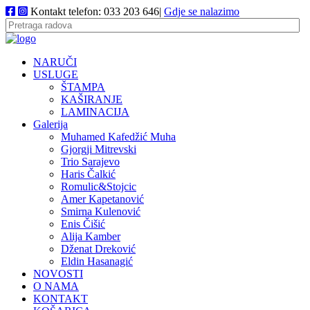
Kontakt telefon: 033 203 646|
Gdje se nalazimo
NARUČI
USLUGE
ŠTAMPA
KAŠIRANJE
LAMINACIJA
Galerija
Muhamed Kafedžić Muha
Gjorgji Mitrevski
Trio Sarajevo
Haris Čalkić
Romulic&Stojcic
Amer Kapetanović
Smirna Kulenović
Enis Čišić
Alija Kamber
Dženat Dreković
Eldin Hasanagić
NOVOSTI
O NAMA
KONTAKT