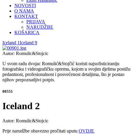
Eldin Hasanagić
NOVOSTI
O NAMA
KONTAKT
PRIJAVA
NARUDŽBE
KOŠARICA
Iceland 1
Iceland 9
Autor: Romulic&Stojcic
U svom radu dvojac Romulić&Stojčić koristi najsofisticiraniju
fotografsku i videografičku opremu, kojom u svojim djelima postižu
pedantnost, profesionalnost i posvećenost detaljima, što je postao
njihov prepoznatljivi potpis.
00551
Iceland 2
Autor: Romulic&Stojcic
Prije narudžbe obavezno pročitati uputu
OVDJE