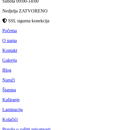
Subota 09:00-14:00
Nedjelja ZATVORENO
SSL sigurna konekcija
Početna
O nama
Kontakt
Galerija
Blog
Naruči
Štampa
Kaširanje
Laminacija
Kolačići
Pravila o zaštiti privatnosti