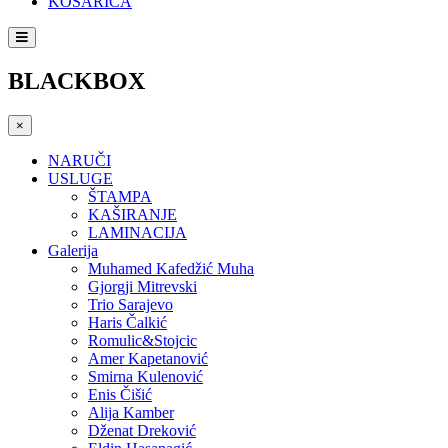
KOŠARICA
BLACKBOX
×
NARUČI
USLUGE
ŠTAMPA
KAŠIRANJE
LAMINACIJA
Galerija
Muhamed Kafedžić Muha
Gjorgji Mitrevski
Trio Sarajevo
Haris Čalkić
Romulic&Stojcic
Amer Kapetanović
Smirna Kulenović
Enis Čišić
Alija Kamber
Dženat Dreković