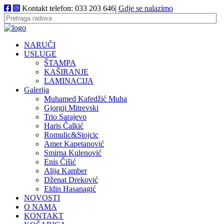
Kontakt telefon: 033 203 646|
Gdje se nalazimo
NARUČI
USLUGE
ŠTAMPA
KAŠIRANJE
LAMINACIJA
Galerija
Muhamed Kafedžić Muha
Gjorgji Mitrevski
Trio Sarajevo
Haris Čalkić
Romulic&Stojcic
Amer Kapetanović
Smirna Kulenović
Enis Čišić
Alija Kamber
Dženat Dreković
Eldin Hasanagić
NOVOSTI
O NAMA
KONTAKT