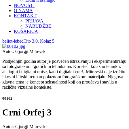
Eldin Hasanagić
NOVOSTI
O NAMA
KONTAKT
PRIJAVA
NARUDŽBE
KOŠARICA
beliot-lebed
Tito 3.0. Kolaz 5
Autor: Gjorgji Mitrevski
Posljednjih godina autor je posvećen istraživanju i eksperimentiranju
sa fotografskim i grafičkim tehnikama. Koristeći kolažnu tehniku,
analogni i digitalni noise, kao i digitalni crtež, Mitrevski daje izričito
likovni i lirski tretman polaznom fotografskom materijalu. Njegova
glavna tema je koncept seksualnosti koji on proučava i stavlja u
različite vizualne kontekste.
00102
Crni Orfej 3
Autor: Gjorgji Mitrevski