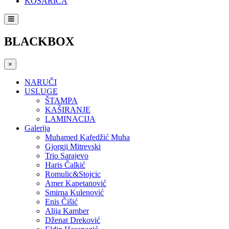
KOŠARICA
BLACKBOX
×
NARUČI
USLUGE
ŠTAMPA
KAŠIRANJE
LAMINACIJA
Galerija
Muhamed Kafedžić Muha
Gjorgji Mitrevski
Trio Sarajevo
Haris Čalkić
Romulic&Stojcic
Amer Kapetanović
Smirna Kulenović
Enis Čišić
Alija Kamber
Dženat Dreković