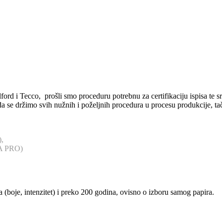
d i Tecco, prošli smo proceduru potrebnu za certifikaciju ispisa te sre
ma da se držimo svih nužnih i poželjnih procedura u procesu produkcije, tač
),
IA PRO)
a (boje, intenzitet) i preko 200 godina, ovisno o izboru samog papira.