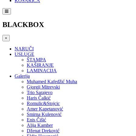
KOŠARICA
BLACKBOX
×
NARUČI
USLUGE
ŠTAMPA
KAŠIRANJE
LAMINACIJA
Galerija
Muhamed Kafedžić Muha
Gjorgji Mitrevski
Trio Sarajevo
Haris Čalkić
Romulic&Stojcic
Amer Kapetanović
Smirna Kulenović
Enis Čišić
Alija Kamber
Dženat Dreković