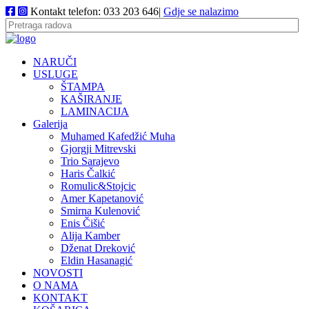
Kontakt telefon: 033 203 646|
Gdje se nalazimo
NARUČI
USLUGE
ŠTAMPA
KAŠIRANJE
LAMINACIJA
Galerija
Muhamed Kafedžić Muha
Gjorgji Mitrevski
Trio Sarajevo
Haris Čalkić
Romulic&Stojcic
Amer Kapetanović
Smirna Kulenović
Enis Čišić
Alija Kamber
Dženat Dreković
Eldin Hasanagić
NOVOSTI
O NAMA
KONTAKT