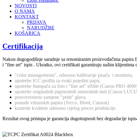
Eldin Hasanagić
NOVOSTI
O NAMA
KONTAKT
PRIJAVA
NARUDŽBE
KOŠARICA
Certifikacija
Nakon dugogodišnje saradnje sa renomiranim proizvođačima papira Ilfor
i "fine art" ispis . Ukratko, ovi certifikati garantiraju našim klijenti
"color managementa", odnosno kalibracije pisača i monitora,
upotrebe ICC profila za svaki pojedini papir,
upotrebe štampača za foto i "fine art" tržište (Canon PRO 4000
upotrebe originalnih pigmentnih mineralnih tinti (Canon LUC
pravovremene zamjene "print" glava,
ponude vrhunskih papira (Tecco, Ilford, Canson)
kontrole kvalitete odnosno cijelog proces produkcije.
Rezultat ovog pristupa je garancija dugotrajnosti bez degradacije ispis