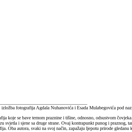
_____________________________________
a izložba fotografija Agdala Nuhanovića i Esada Mulabegovića pod naz
ografija koje se bave temom praznine i tišine, odnosno, odsustvom čovjek
gru svjetla i sjene sa druge strane. Ovaj kontrapunkt punog i praznog, 
ija. Oba autora, svaki na svoj način, zapažaju ljepotu prirode gledanu