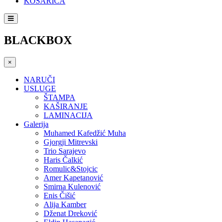
KOŠARICA
BLACKBOX
×
NARUČI
USLUGE
ŠTAMPA
KAŠIRANJE
LAMINACIJA
Galerija
Muhamed Kafedžić Muha
Gjorgji Mitrevski
Trio Sarajevo
Haris Čalkić
Romulic&Stojcic
Amer Kapetanović
Smirna Kulenović
Enis Čišić
Alija Kamber
Dženat Dreković