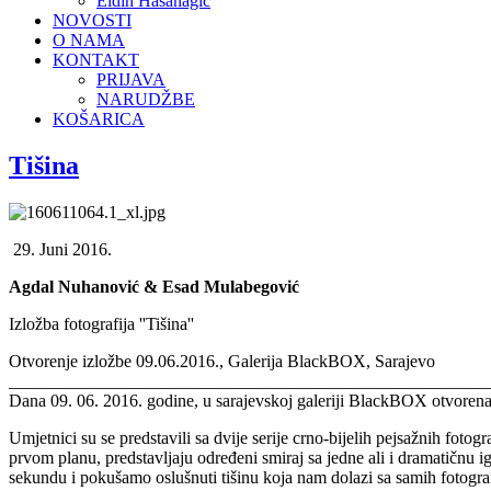
Eldin Hasanagić
NOVOSTI
O NAMA
KONTAKT
PRIJAVA
NARUDŽBE
KOŠARICA
Tišina
29. Juni 2016.
Agdal Nuhanović & Esad Mulabegović
Izložba fotografija ''Tišina''
Otvorenje izložbe 09.06.2016., Galerija BlackBOX, Sarajevo
_______________________________________________________
Dana 09. 06. 2016. godine, u sarajevskoj galeriji BlackBOX otvoren
Umjetnici su se predstavili sa dvije serije crno-bijelih pejsažnih fot
prvom planu, predstavljaju određeni smiraj sa jedne ali i dramatičnu i
sekundu i pokušamo oslušnuti tišinu koja nam dolazi sa samih fotograf