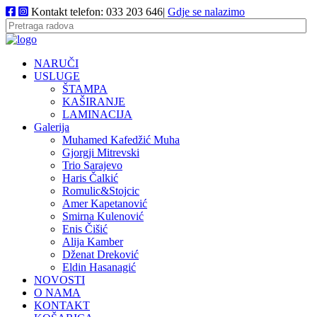
Kontakt telefon: 033 203 646|
Gdje se nalazimo
NARUČI
USLUGE
ŠTAMPA
KAŠIRANJE
LAMINACIJA
Galerija
Muhamed Kafedžić Muha
Gjorgji Mitrevski
Trio Sarajevo
Haris Čalkić
Romulic&Stojcic
Amer Kapetanović
Smirna Kulenović
Enis Čišić
Alija Kamber
Dženat Dreković
Eldin Hasanagić
NOVOSTI
O NAMA
KONTAKT