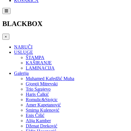
KOŠARICA
BLACKBOX
×
NARUČI
USLUGE
ŠTAMPA
KAŠIRANJE
LAMINACIJA
Galerija
Muhamed Kafedžić Muha
Gjorgji Mitrevski
Trio Sarajevo
Haris Čalkić
Romulic&Stojcic
Amer Kapetanović
Smirna Kulenović
Enis Čišić
Alija Kamber
Dženat Dreković