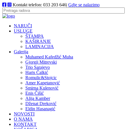
Kontakt telefon: 033 203 646|
Gdje se nalazimo
NARUČI
USLUGE
ŠTAMPA
KAŠIRANJE
LAMINACIJA
Galerija
Muhamed Kafedžić Muha
Gjorgji Mitrevski
Trio Sarajevo
Haris Čalkić
Romulic&Stojcic
Amer Kapetanović
Smirna Kulenović
Enis Čišić
Alija Kamber
Dženat Dreković
Eldin Hasanagić
NOVOSTI
O NAMA
KONTAKT