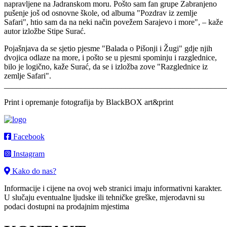
napravljene na Jadranskom moru. Pošto sam fan grupe Zabranjeno
pušenje još od osnovne škole, od albuma "Pozdrav iz zemlje
Safari", htio sam da na neki način povežem Sarajevo i more", – kaže
autor izložbe Stipe Surać.
Pojašnjava da se sjetio pjesme "Balada o Pišonji i Žugi" gdje njih
dvojica odlaze na more, i pošto se u pjesmi spominju i razglednice,
bilo je logično, kaže Surać, da se i izložba zove "Razglednice iz
zemlje Safari".
_______________________________________________________
Print i opremanje fotografija by BlackBOX art&print
Facebook
Instagram
Kako do nas?
Informacije i cijene na ovoj web stranici imaju informativni karakter.
U slučaju eventualne ljudske ili tehničke greške, mjerodavni su
podaci dostupni na prodajnim mjestima