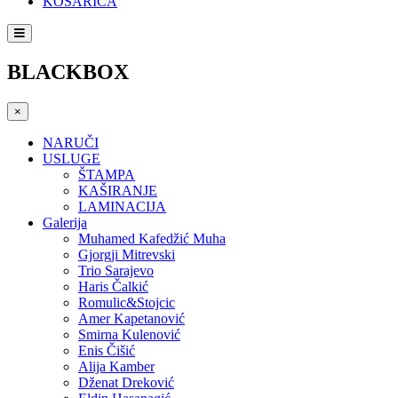
KOŠARICA
BLACKBOX
×
NARUČI
USLUGE
ŠTAMPA
KAŠIRANJE
LAMINACIJA
Galerija
Muhamed Kafedžić Muha
Gjorgji Mitrevski
Trio Sarajevo
Haris Čalkić
Romulic&Stojcic
Amer Kapetanović
Smirna Kulenović
Enis Čišić
Alija Kamber
Dženat Dreković