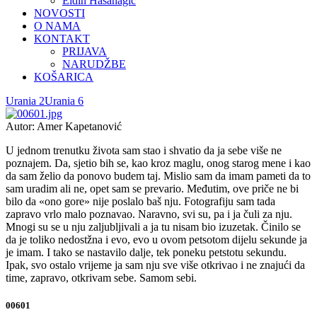
Eldin Hasanagić
NOVOSTI
O NAMA
KONTAKT
PRIJAVA
NARUDŽBE
KOŠARICA
Urania 2
Urania 6
Autor: Amer Kapetanović
U jednom trenutku života sam stao i shvatio da ja sebe više ne
poznajem. Da, sjetio bih se, kao kroz maglu, onog starog mene i kao
da sam želio da ponovo budem taj. Mislio sam da imam pameti da to
sam uradim ali ne, opet sam se prevario. Međutim, ove priče ne bi
bilo da «ono gore» nije poslalo baš nju. Fotografiju sam tada
zapravo vrlo malo poznavao. Naravno, svi su, pa i ja čuli za nju.
Mnogi su se u nju zaljubljivali a ja tu nisam bio izuzetak. Činilo se
da je toliko nedostžna i evo, evo u ovom petsotom dijelu sekunde ja
je imam. I tako se nastavilo dalje, tek poneku petstotu sekundu.
Ipak, svo ostalo vrijeme ja sam nju sve više otkrivao i ne znajući da
time, zapravo, otkrivam sebe. Samom sebi.
00601