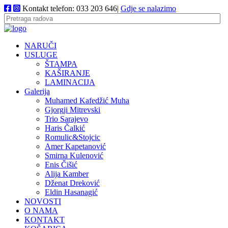
Kontakt telefon: 033 203 646|
Gdje se nalazimo
NARUČI
USLUGE
ŠTAMPA
KAŠIRANJE
LAMINACIJA
Galerija
Muhamed Kafedžić Muha
Gjorgji Mitrevski
Trio Sarajevo
Haris Čalkić
Romulic&Stojcic
Amer Kapetanović
Smirna Kulenović
Enis Čišić
Alija Kamber
Dženat Dreković
Eldin Hasanagić
NOVOSTI
O NAMA
KONTAKT