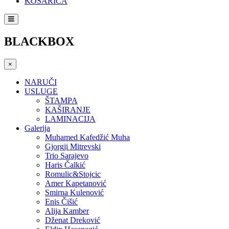
KOŠARICA
BLACKBOX
×
NARUČI
USLUGE
ŠTAMPA
KAŠIRANJE
LAMINACIJA
Galerija
Muhamed Kafedžić Muha
Gjorgji Mitrevski
Trio Sarajevo
Haris Čalkić
Romulic&Stojcic
Amer Kapetanović
Smirna Kulenović
Enis Čišić
Alija Kamber
Dženat Dreković