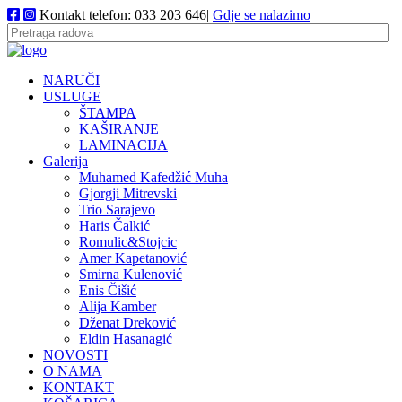
Kontakt telefon: 033 203 646|
Gdje se nalazimo
NARUČI
USLUGE
ŠTAMPA
KAŠIRANJE
LAMINACIJA
Galerija
Muhamed Kafedžić Muha
Gjorgji Mitrevski
Trio Sarajevo
Haris Čalkić
Romulic&Stojcic
Amer Kapetanović
Smirna Kulenović
Enis Čišić
Alija Kamber
Dženat Dreković
Eldin Hasanagić
NOVOSTI
O NAMA
KONTAKT