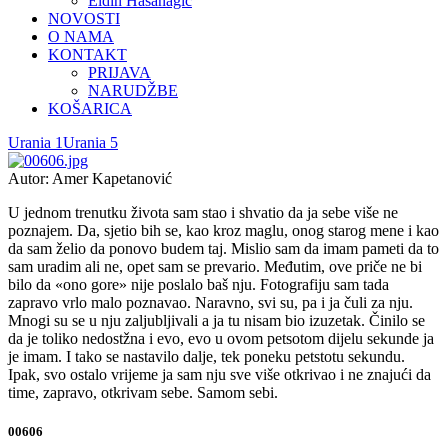
Eldin Hasanagić
NOVOSTI
O NAMA
KONTAKT
PRIJAVA
NARUDŽBE
KOŠARICA
Urania 1
Urania 5
Autor: Amer Kapetanović
U jednom trenutku života sam stao i shvatio da ja sebe više ne
poznajem. Da, sjetio bih se, kao kroz maglu, onog starog mene i kao
da sam želio da ponovo budem taj. Mislio sam da imam pameti da to
sam uradim ali ne, opet sam se prevario. Međutim, ove priče ne bi
bilo da «ono gore» nije poslalo baš nju. Fotografiju sam tada
zapravo vrlo malo poznavao. Naravno, svi su, pa i ja čuli za nju.
Mnogi su se u nju zaljubljivali a ja tu nisam bio izuzetak. Činilo se
da je toliko nedostžna i evo, evo u ovom petsotom dijelu sekunde ja
je imam. I tako se nastavilo dalje, tek poneku petstotu sekundu.
Ipak, svo ostalo vrijeme ja sam nju sve više otkrivao i ne znajući da
time, zapravo, otkrivam sebe. Samom sebi.
00606