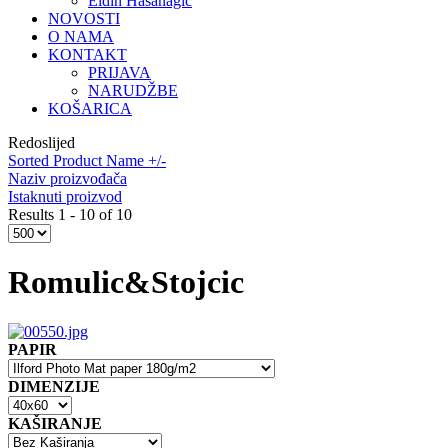
Eldin Hasanagić
NOVOSTI
O NAMA
KONTAKT
PRIJAVA
NARUDŽBE
KOŠARICA
Redoslijed
Sorted Product Name +/-
Naziv proizvođača
Istaknuti proizvod
Results 1 - 10 of 10
Romulic&Stojcic
PAPIR
DIMENZIJE
KAŠIRANJE