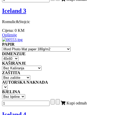
Iceland 3
Romulic&Stojcic
Cijena:
0 KM
Opširnije
PAPIR
DIMENZIJE
KAŠIRANJE
ZAŠTITA
AUTORSKA NAKNADA
BJELINA
Kupi odmah
Iceland 4