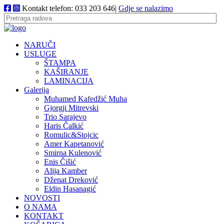
Kontakt telefon: 033 203 646|
Gdje se nalazimo
NARUČI
USLUGE
ŠTAMPA
KAŠIRANJE
LAMINACIJA
Galerija
Muhamed Kafedžić Muha
Gjorgji Mitrevski
Trio Sarajevo
Haris Čalkić
Romulic&Stojcic
Amer Kapetanović
Smirna Kulenović
Enis Čišić
Alija Kamber
Dženat Dreković
Eldin Hasanagić
NOVOSTI
O NAMA
KONTAKT