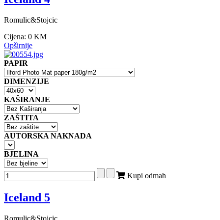
Romulic&Stojcic
Cijena:
0 KM
Opširnije
PAPIR
DIMENZIJE
KAŠIRANJE
ZAŠTITA
AUTORSKA NAKNADA
BJELINA
Kupi odmah
Iceland 5
Romulic&Stojcic