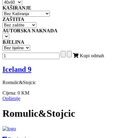
KAŠIRANJE
ZAŠTITA
AUTORSKA NAKNADA
BJELINA
Kupi odmah
Iceland 9
Romulic&Stojcic
Cijena:
0 KM
Opširnije
Romulic&Stojcic