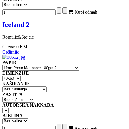
Kupi odmah
Iceland 2
Romulic&Stojcic
Cijena:
0 KM
Opširnije
PAPIR
DIMENZIJE
KAŠIRANJE
ZAŠTITA
AUTORSKA NAKNADA
BJELINA
Kupi odmah