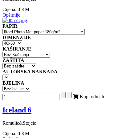
Cijena:
0 KM
Opširnije
PAPIR
DIMENZIJE
KAŠIRANJE
ZAŠTITA
AUTORSKA NAKNADA
BJELINA
Kupi odmah
Iceland 6
Romulic&Stojcic
Cijena:
0 KM