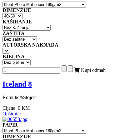
DIMENZIJE
KAŠIRANJE
ZAŠTITA
AUTORSKA NAKNADA
BJELINA
Kupi odmah
Iceland 8
Romulic&Stojcic
Cijena:
0 KM
Opširnije
PAPIR
DIMENZIJE