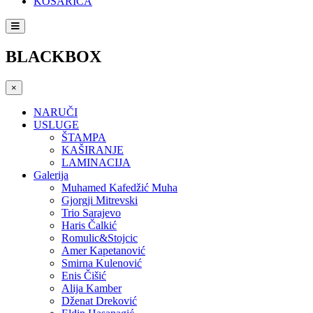
KOŠARICA
BLACKBOX
×
NARUČI
USLUGE
ŠTAMPA
KAŠIRANJE
LAMINACIJA
Galerija
Muhamed Kafedžić Muha
Gjorgji Mitrevski
Trio Sarajevo
Haris Čalkić
Romulic&Stojcic
Amer Kapetanović
Smirna Kulenović
Enis Čišić
Alija Kamber
Dženat Dreković