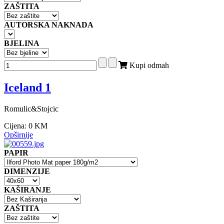
ZAŠTITA
AUTORSKA NAKNADA
BJELINA
Kupi odmah
Iceland 1
Romulic&Stojcic
Cijena:
0 KM
Opširnije
PAPIR
DIMENZIJE
KAŠIRANJE
ZAŠTITA