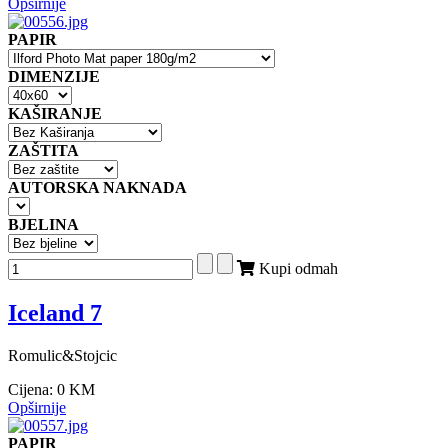
Opširnije
PAPIR
DIMENZIJE
KAŠIRANJE
ZAŠTITA
AUTORSKA NAKNADA
BJELINA
Kupi odmah
Iceland 7
Romulic&Stojcic
Cijena:
0 KM
Opširnije
PAPIR